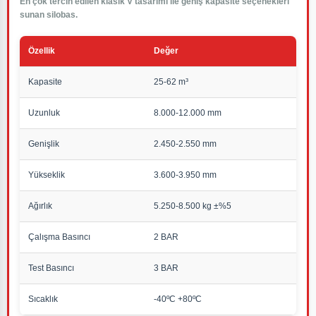
En çok tercih edilen klasik V tasarımı ile geniş kapasite seçenekleri
sunan silobas.
Özellik
Değer
Kapasite
25-62 m³
Uzunluk
8.000-12.000 mm
Genişlik
2.450-2.550 mm
Yükseklik
3.600-3.950 mm
Ağırlık
5.250-8.500 kg ±%5
Çalışma Basıncı
2 BAR
Test Basıncı
3 BAR
Sıcaklık
-40ºC +80ºC