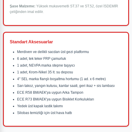
Şase Malzeme:
Yüksek mukavemetli ST.37 ve ST.52, özel İSDEMİR
çeliğinden imal edilir.
Standart Aksesuarlar
Merdiven ve delikli sacdan üst gezi platformu
6 adet, tek teker FRP çamurluk
1 adet, NEVPA marka stepne taşıyıcı
1 adet, Krom-Nikel 35 lt. su deposu
4" SEL marka flanşlı boşaltma hortumu (1 ad. x 6 metre)
Sarı takoz, yangın kutusu, kantar saati, geri ikaz + sis lambası
ECE R58 BM/AEK'ya uygun Arka Tampon
ECE R73 BM/AEK'ya uygun Bisiklet Korkulukları
Yedek üst kapak lastik takımı
Silobas temizliği için üst hava hattı