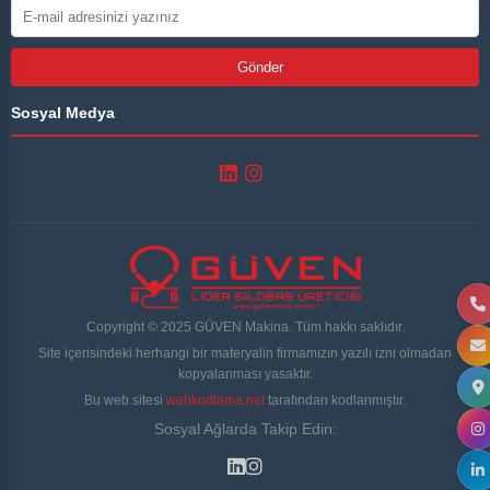
Gönder
Sosyal Medya
Copyright © 2025 GÜVEN Makina. Tüm hakkı saklıdır.
Site içerisindeki herhangi bir materyalin firmamızın yazılı izni olmadan
kopyalanması yasaktır.
Bu web sitesi
webkodlama.net
tarafından kodlanmıştır.
Sosyal Ağlarda Takip Edin: